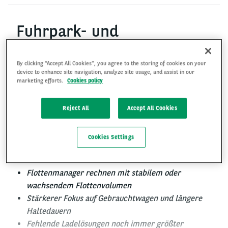
Fuhrpark- und
Mobilitätsbarometer 2026:
By clicking “Accept All Cookies”, you agree to the storing of cookies on your
Unternehmen setzen in
device to enhance site navigation, analyze site usage, and assist in our
marketing efforts.
Cookies policy
Fuhrparks vermehrt auf
Gebrauchtwagen und E-
Reject All
Accept All Cookies
Fahrzeuge
Cookies Settings
Flottenmanager rechnen mit stabilem oder
wachsendem Flottenvolumen
Stärkerer Fokus auf Gebrauchtwagen und längere
Haltedauern
Fehlende Ladelösungen noch immer größter