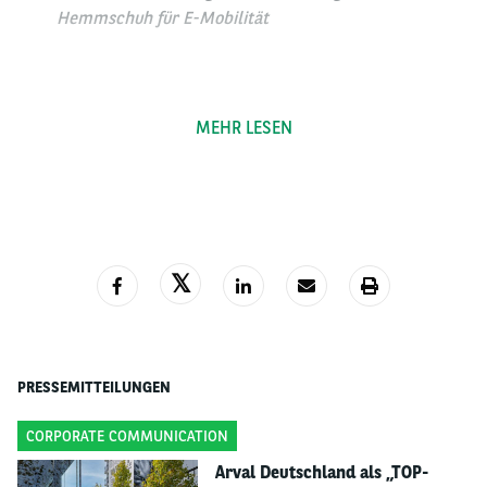
Hemmschuh für E-Mobilität
Oberhaching, 24.03.2026 – Das Arval Mobility
Observatory präsentiert in Deutschland die neue
MEHR LESEN
Ausgabe seines Fuhrpark- und Mobilitätsbarometers.
Als jährlich weltweit durchgeführte Befragung gilt die
Analyse als Branchenreferenz für Flotten- und
Mobilitätstrends. Insgesamt wurden im Zeitraum von
August bis November 2025 10.157 Entscheiderinnen
und Entscheider aus 33 Ländern interviewt, 300 davon
in Deutschland.
Die deutschen Unternehmen bleiben trotz globaler
PRESSEMITTEILUNGEN
und wirtschaftlicher Unsicherheiten hinsichtlich der
Entwicklung ihrer Fuhrparks weiterhin zuversichtlich.
CORPORATE COMMUNICATION
Laut dem aktuellen Fuhrpark- und
Arval Deutschland als „TOP-
Mobilitätsbarometer 2026 erwarten 92 % der