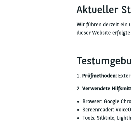
Aktueller S
Wir führen derzeit ein 
dieser Website erfolgt
Testumgeb
1.
Prüfmethoden:
Exter
2.
Verwendete Hilfsmit
Browser: Google Chr
Screenreader: Voice
Tools: Silktide, Ligh