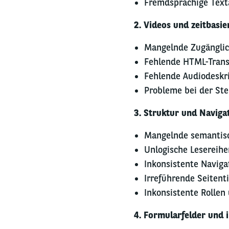
Fremdsprachige Text
2. Videos und zeitbasi
Mangelnde Zugänglich
Fehlende HTML-Trans
Fehlende Audiodeskr
Probleme bei der St
3. Struktur und Naviga
Mangelnde semantisc
Unlogische Lesereihe
Inkonsistente Navigat
Irreführende Seitenti
Inkonsistente Rolle
4. Formularfelder und 