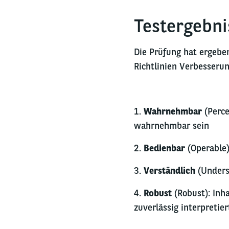
Testergebni
Die Prüfung hat ergebe
Richtlinien Verbesseru
1.
Wahrnehmbar
(Perc
wahrnehmbar sein
2.
Bedienbar
(Operable
3.
Verständlich
(Unders
4.
Robust
(Robust): Inh
zuverlässig interpreti