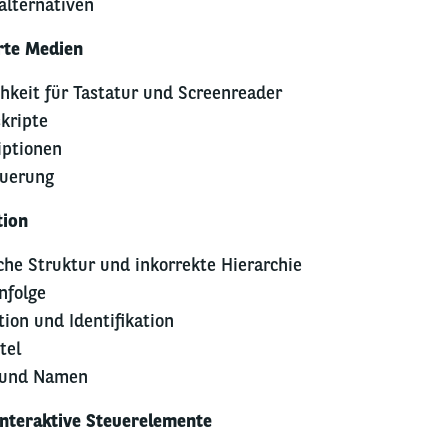
alternativen
erte Medien
keit für Tastatur und Screenreader
kripte
iptionen
euerung
tion
he Struktur und inkorrekte Hierarchie
nfolge
ion und Identifikation
tel
n und Namen
interaktive Steuerelemente