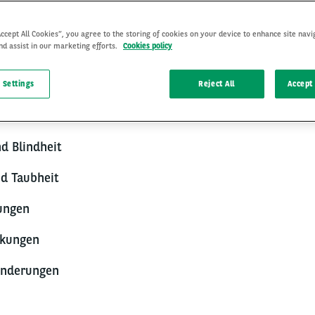
Accept All Cookies”, you agree to the storing of cookies on your device to enhance site navi
e Website im Einklang mit den Web Content Accessibili
nd assist in our marketing efforts.
Cookies policy
talten. Diese Richtlinien wurden entwickelt, um die Barrie
enen Einschränkungen zu gewährleisten, darunter:
 Settings
Reject All
Accept 
d Blindheit
d Taubheit
ungen
nkungen
inderungen