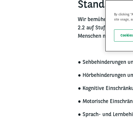
Standards
By clicking “
Wir bemühen uns, unser
site usage, a
2.2 auf Stufe AA zu ges
Menschen mit verschied
Cookies
● Sehbehinderungen un
● Hörbehinderungen un
● Kognitive Einschränk
● Motorische Einschrä
● Sprach- und Lernbeh