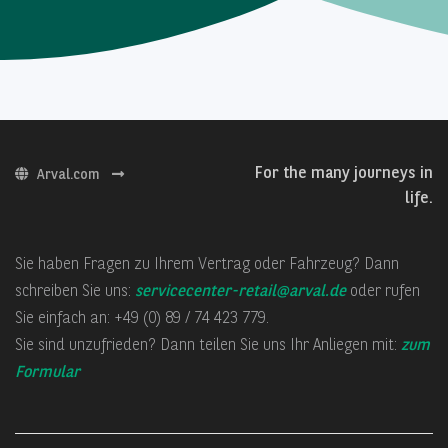
For the many journeys in
Arval.com
life.
Sie haben Fragen zu Ihrem Vertrag oder Fahrzeug? Dann
schreiben Sie uns:
servicecenter-retail@arval.de
oder rufen
Sie einfach an: +49 (0) 89 / 74 423 779.
Sie sind unzufrieden? Dann teilen Sie uns Ihr Anliegen mit:
zum
Formular