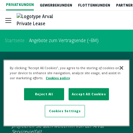
Direkt
PRIVATKUNDEN
GEWERBEKUNDEN
FLOTTENKUNDEN
PARTNER
zum
Inhalt
Startseite
Angebote zum Vertragsende (-6M)
Verpassen Sie nicht
Gebrauchtwagen-Leasing
By clicking “Accept All Cookies”, you agree to the storing of cookies on
your device to enhance site navigation, analyze site usage, and assist in
our marketing efforts.
Cookies policy
unsere Top-Angebote!
Auto Abo
Reject All
Accept All Cookies
Elektromobilität
Teaser
Wir bieten Ihnen zum Vertragsende eine spezielle
Cookies Settings
Auswahl an Angeboten. Wählen Sie einfach Ihr
neues Fahrzeug, das am besten zu Ihnen passt. So
Vorteile von Privatleasing
profitieren Sie auch weiterhin von der Arval
Servicevielfalt.