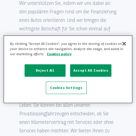
Wir unterstützen Sie, indem wir uns dabei an
den populären Fragen rund um die Finanzierung
eines Autos orientieren. Und wir bringen die
wichtigste Botschaft für Sie schon einmal auf
den Punkt: Das Leasing bei Arval ist einfach! Im
By clicking “Accept All Cookies”, you agree to the storing of cookies on
Sinne von unkompliziert. Aber auch im Sinne von
your device to enhance site navigation, analyze site usage, and assist in
komfortabel - eine monatliche Rate, alles drin.
our marketing efforts.
Cookies policy
SMARTE LÖSUNGEN, UM DEN FOKUS
Reject All
Accept All Cookies
NICHT ZU VERLIEREN
Wir kümmern uns um Ihre Mobilität. So haben
Cookies Settings
Sie mehr Zeit für die anderen Dinge in Ihrem
Leben. Sie können bei allen unseren
Privatleasingfahrzeugen entscheiden, ob Sie
einen Kilometervertrag mit Services oder ohne
Services haben möchten. Wir bieten Ihnen zu