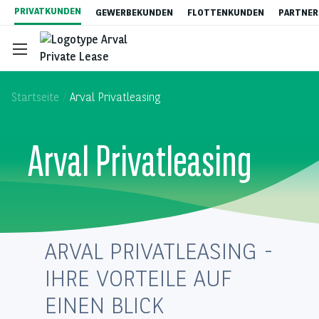
Direkt
PRIVATKUNDEN
GEWERBEKUNDEN
FLOTTENKUNDEN
PARTNER
zum
Inhalt
Startseite
Arval Privatleasing
Arval Privatleasing
Gebrauchtwagen-Leasing
Auto Abo
ARVAL PRIVATLEASING -
Content
Elektromobilität
IHRE VORTEILE AUF
EINEN BLICK
Vorteile von Privatleasing