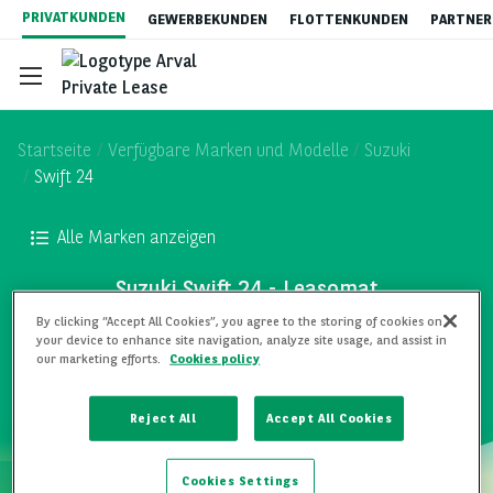
Direkt
PRIVATKUNDEN
GEWERBEKUNDEN
FLOTTENKUNDEN
PARTNER
zum
Inhalt
Startseite
Verfügbare Marken und Modelle
Suzuki
Swift 24
Gebrauchtwagen-Leasing
Alle Marken anzeigen
Suzuki Swift 24 - Leasomat
Auto Abo
By clicking “Accept All Cookies”, you agree to the storing of cookies on
your device to enhance site navigation, analyze site usage, and assist in
ALLE MODELLE
our marketing efforts.
Cookies policy
Elektromobilität
Reject All
Accept All Cookies
Vorteile von Privatleasing
Cookies Settings