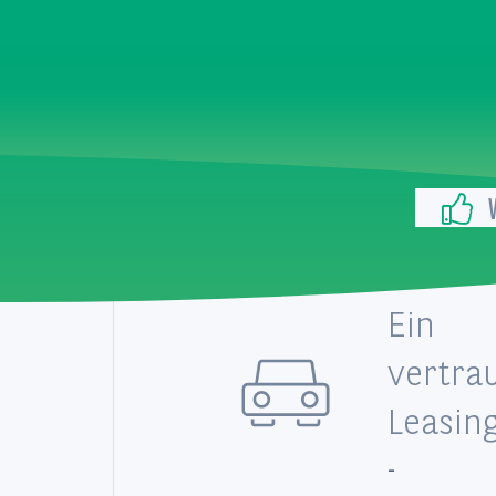
Ein
vertra
Leasin
-