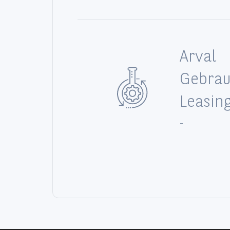
Arval
Gebra
Leasin
-