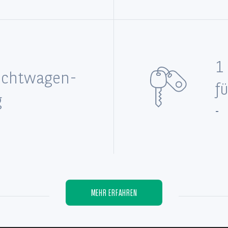
1
uchtwagen-
f
g
-
MEHR ERFAHREN