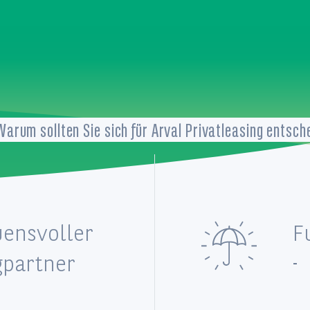
Warum sollten Sie sich für Arval Privatleasing entsch
uensvoller
F
gpartner
-