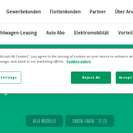
Gewerbekunden
Flottenkunden
Partner
Über Arv
htwagen-Leasing
Auto Abo
Elektromobilität
Vortei
da
Octavia Wagon ´20
“Accept All Cookies”, you agree to the storing of cookies on your device to enhance sit
 usage, and assist in our marketing efforts.
Cookies policy
 Settings
Reject All
Accept 
agon ´20 - Leasomat
ALLE MODELLE
SKODA FABIA ´21 (1)