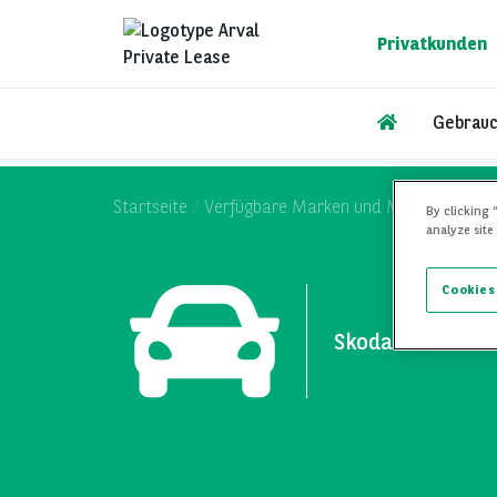
Direkt
zum
Privatkunden
Inhalt
Gebrauc
Startseite
Verfügbare Marken und Modelle
Sko
By clicking 
analyze site
Cookies
Skoda Octavia W