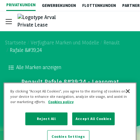
Direkt
PRIVATKUNDEN
GEWERBEKUNDEN
FLOTTENKUNDEN
PARTNER
zum
Inhalt
Startseite
Verfügbare Marken und Modelle
Renault
Rafale &#39;24
Gebrauchtwagen-Leasing
Alle Marken anzeigen
Renault Rafale &#39;24 - Leasomat
Auto Abo
By clicking “Accept All Cookies”, you agree to the storing of cookies on
your device to enhance site navigation, analyze site usage, and assist in
ALLE MODELLE
our marketing efforts.
Cookies policy
Elektromobilität
Reject All
Accept All Cookies
Vorteile von Privatleasing
Cookies Settings