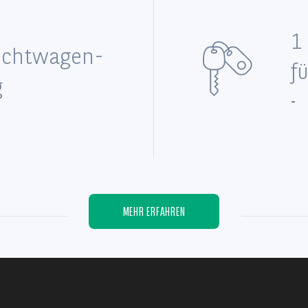
1
uchtwagen-
f
g
-
MEHR ERFAHREN