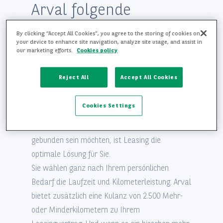
Arval folgende
Service-Center
Services an
By clicking “Accept All Cookies”, you agree to the storing of cookies on
your device to enhance site navigation, analyze site usage, and assist in
our marketing efforts.
Cookies policy
Faires Leasing ohne Zusatzkosten
- Arval
Vertragsunterlagen
bietet Ihnen unschlagbare Kfz-Leasing-
Reject All
Accept All Cookies
Angebote. Sie zahlen mit einer konstanten
monatlichen Leasingrate ausschließlich die
Cookies Settings
Nutzung des Fahrzeuges. Falls Sie also nicht
über einen längeren Zeitraum an ein Fahrzeug
gebunden sein möchten, ist Leasing die
optimale Lösung für Sie.
Sie wählen ganz nach Ihrem persönlichen
Bedarf die Laufzeit und Kilometerleistung. Arval
bietet zusätzlich eine Kulanz von 2.500 Mehr-
oder Minderkilometern zu Ihrem