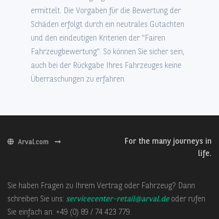
ermittelt. Die Vorgaben für die Bewertung der
Schäden erfolgt durch ein neutrales Gutachten
und den eindeutigen Kriterien der "Fairen
Fahrzeugbewertung". So können Sie sicher sein,
auch bei der Rückgabe Ihres Fahrzeuges keine
Überraschungen zu erfahren.
For the many journeys in
Arval.com
life.
Sie haben Fragen zu Ihrem Vertrag oder Fahrzeug? Dann
schreiben Sie uns:
servicecenter-retail@arval.de
oder rufen
Sie einfach an: +49 (0) 89 / 74 423 779.