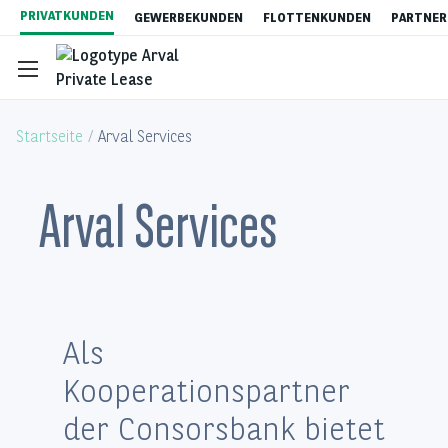
Direkt
PRIVATKUNDEN
GEWERBEKUNDEN
FLOTTENKUNDEN
PARTNER
zum
Inhalt
Startseite
Arval Services
Arval Services
Gebrauchtwagen-Leasing
Auto Abo
Als
Content
Elektromobilität
Kooperationspartner
der Consorsbank bietet
Vorteile von Privatleasing